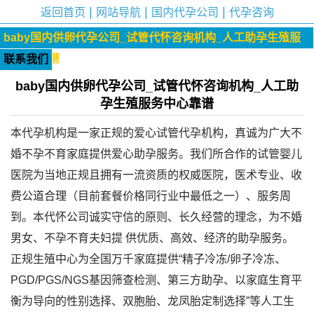
|
|
|
返回首页
网站导航
国内代孕公司
代孕咨询
baby国内供卵代孕公司_试管代怀咨询机构_人工助孕生殖服
务中心靠谱
联系我们
baby国内供卵代孕公司_试管代怀咨询机构_人工助
孕生殖服务中心靠谱
本代孕机构是一家正规的爱心试管代孕机构，真诚为广大不
婚不孕不育家庭提供爱心助孕服务。我们所合作的试管婴儿
医院为当地正规且拥有一流资质的权威医院，医术专业、收
费公道合理（目前套餐价格同行业中最低之一）、服务周
到。本代怀公司诚实守信的原则、长久经营的理念，为不婚
男女、不孕不育夫妇提 供优质、高效、经济的助孕服务。
正规生殖中心为全国万千家庭提供“精子冷冻/卵子冷冻、
PGD/PGS/NGS基因筛查检测、第三方助孕、以家庭生育平
衡为导向的性别选择、双胞胎、龙凤胎定制选择”等人工生